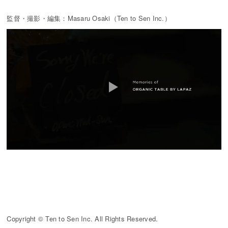
監督・撮影・編集：Masaru Osaki（Ten to Sen Inc.）
Copyright © Ten to Sen Inc. All Rights Reserved.